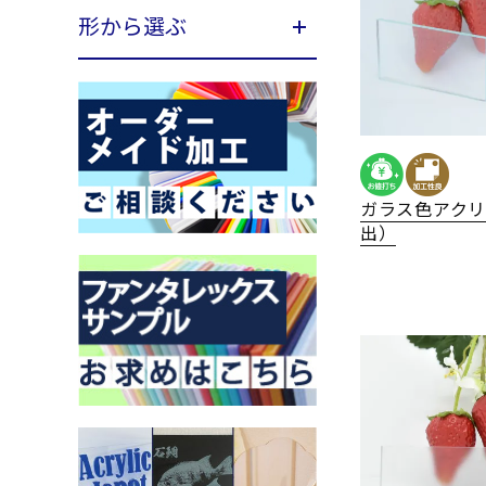
形から選ぶ
ガラス色アク
出）