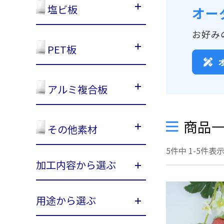
塩ビ板
オー
お好み
PET板
アルミ複合板
商品
その他素材
5
件中
1
-
5
件表
加工内容から選ぶ
用途から選ぶ