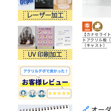
【カナセライ
トアクリル板
（キャスト）
オー