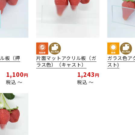
リル板（押
片面マットアクリル板（ガ
ガラス色ア
ラス色）（キャスト）
スト)
1,100
1,243
税込
〜
税込
〜