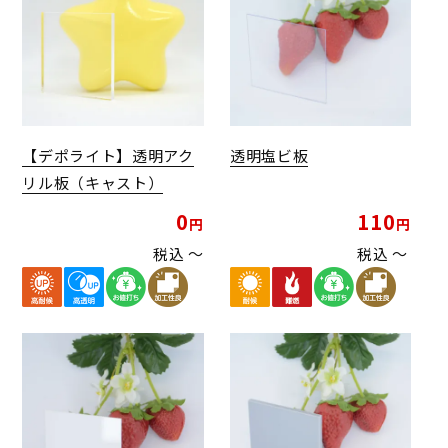
【デポライト】透明アク
透明塩ビ板
リル板（キャスト）
0
110
税込
〜
税込
〜