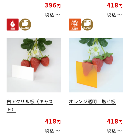
396
418
税込
〜
税込
〜
白アクリル板（キャス
オレンジ透明 塩ビ板
ト）
418
418
税込
〜
税込
〜