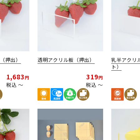
板（押出）
透明アクリル板（押出）
乳半アクリ
ト）
1,683
319
税込
〜
税込
〜