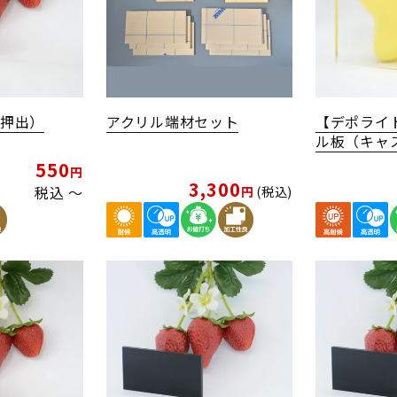
（押出）
アクリル端材セット
【デポライ
ル板（キャ
550
3,300
税込
〜
税込