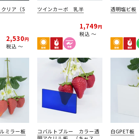
 クリア（5
ツインカーボ 乳半
透明塩ビ板
1,749
税込
〜
2,530
税込
〜
ルミラー板
コバルトブルー カラー透
白GPET板
明アクリル板 （キャス