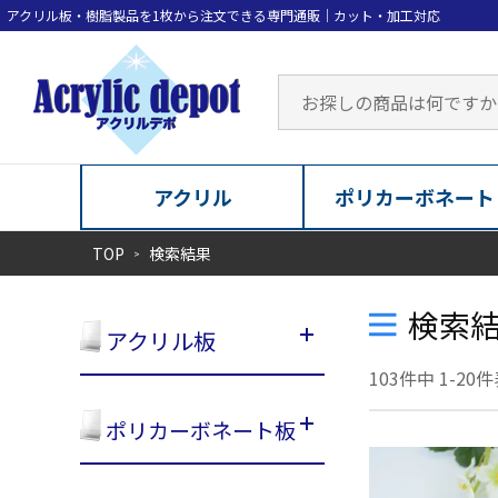
アクリル
ポリカーボネート
TOP
検索結果
検索
アクリル板
103
件中
1
-
20
件
ポリカーボネート板