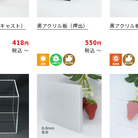
（キャスト）
黒アクリル板（押出）
黒アクリル
418
550
税込
〜
税込
〜