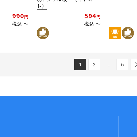
ト）
990
594
税込
〜
税込
〜
1
2
…
6