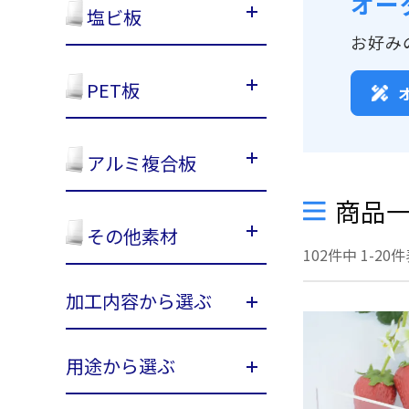
オー
塩ビ板
お好み
PET板
アルミ複合板
商品
その他素材
102
件中
1
-
20
件
加工内容から選ぶ
用途から選ぶ