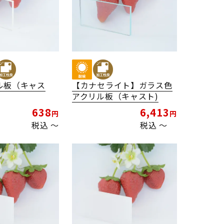
ル板（キャス
【カナセライト】ガラス色
アクリル板（キャスト)
638
6,413
税込
〜
税込
〜