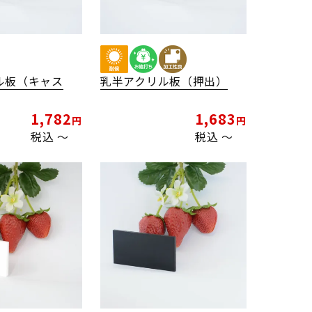
ル板（キャス
乳半アクリル板（押出）
1,782
1,683
税込
〜
税込
〜