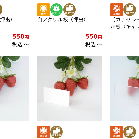
（押出）
白アクリル板（押出）
【カナセラ
ル板（キャ
550
550
税込
〜
税込
〜