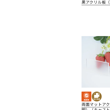
黒アクリル板
両面マットア
明）（キャス