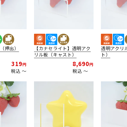
板（押出）
【カナセライト】透明アク
透明アクリ
リル板（キャスト）
ト）
319
8,690
税込
〜
税込
〜