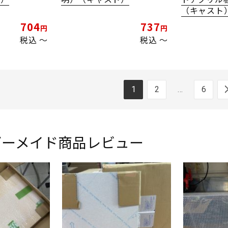
（キャスト
704
737
税込
〜
税込
〜
1
2
…
6
ダーメイド商品レビュー