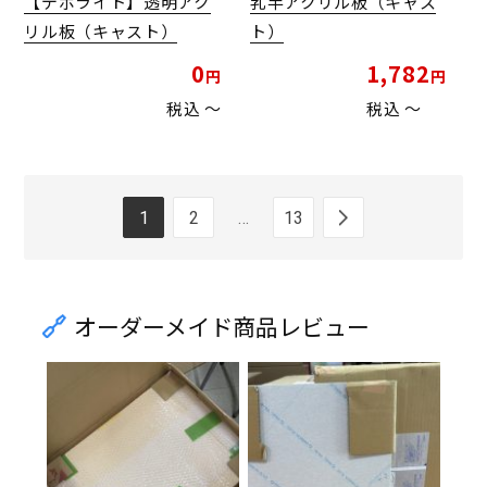
【デポライト】透明アク
乳半アクリル板（キャス
リル板（キャスト）
ト）
0
1,782
税込
〜
税込
〜
1
2
…
13
オーダーメイド商品レビュー