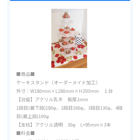
■商品■
ケーキスタンド（オーダーメイド加工）
外寸：W180mm×L180mm×H293mm １台
【台座】アクリル乳半 板厚2mm
1段目(最下段)180φ、2段目160φ、3段目130φ、4段
目(最上段)100φ
【支柱】アクリル透明 30φ L=95mm×3本
■料金■