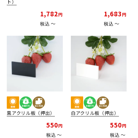
ト）
1,782
1,683
税込
〜
税込
〜
黒アクリル板（押出）
白アクリル板（押出）
550
550
税込
〜
税込
〜