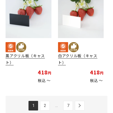
黒アクリル板（キャス
白アクリル板（キャス
ト）
ト）
418
418
税込
〜
税込
〜
1
2
…
7