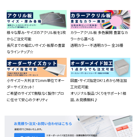
様々な厚み・サイズのアクリル板を1枚
カラーアクリル板 多色展開 豊富なカ
からご注文可能
ラーから選べる
長尺までの幅広いサイズ・板厚の豊富
透明カラー・不透明カラー 全26種
なラインナップ☆
小サイズ～大判まで1mm単位でオー
図面・サイズ指定OK！1点から特注加
ダーサイズカット！
工対応可能
ご希望のサイズで無駄なく製作！プロ
オリジナル製品づくりをサポート！相
に任せて安心のクオリティ
談、お見積無料♪