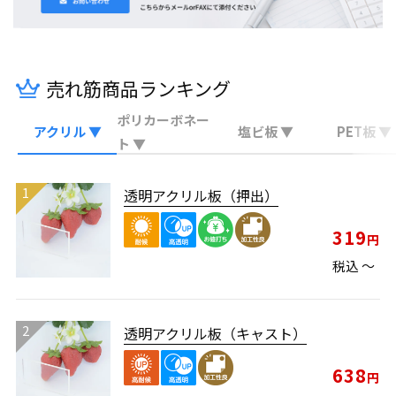
売れ筋商品ランキング
ポリカーボネー
アクリル ▼
塩ビ板 ▼
PET板 ▼
ト ▼
透明アクリル板（押出）
319
税込
〜
透明アクリル板（キャスト）
638