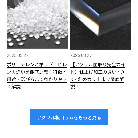
2025.03.27
2025.03.27
ポリエチレンとポリプロピレ
【アクリル面取り完全ガイ
ンの違いを徹底比較！特徴・
ド】仕上げ加工の違い・角
用途・選び方までわかりやす
R・斜めカットまで徹底解
く解説
説！
アクリル板コラムをもっと見る