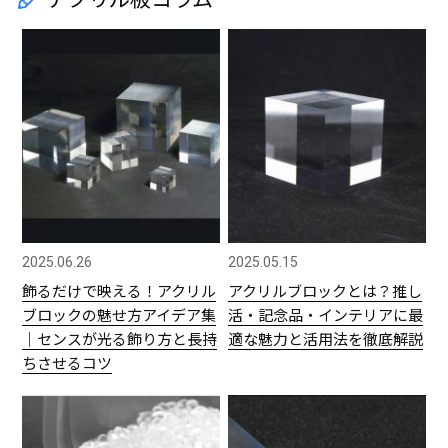
2025.06.26
2025.05.15
飾るだけで映える！アクリル
アクリルブロックとは？推し
ブロックの魅せ方アイデア集
活・記念品・インテリアに最
｜センスが光る飾り方と長持
適な魅力と活用法を徹底解説
ちさせるコツ