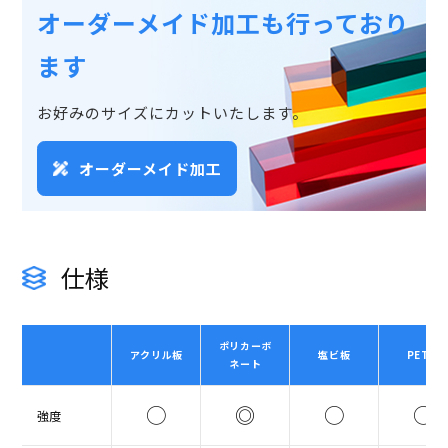
オーダーメイド加工も行っており
ます
お好みのサイズにカットいたします。
オーダーメイド加工
仕様
ポリカーボ
アクリル板
塩ビ板
PET板
ネート
◯
◎
◯
◯
強度