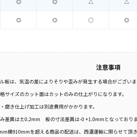
◎
◎
△
△
◎
◎
◯
◎
注意事項
ル板は、気温の差によりそりや歪みが発生する場合がございま
格サイズのカット面はカットのみの仕上がりになります。
・磨き仕上げ加工は別途費用がかかります。
み差異は±0.2mm 板の寸法差異は-0 +1.0mmとなって
0mm横910mmを超える商品の配送は、西濃運輸に限らせて頂