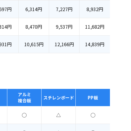
697
円
6,314
円
7,227
円
8,932
円
314
円
8,470
円
9,537
円
11,682
円
931
円
10,615
円
12,166
円
14,839
円
アルミ
スチレンボード
PP板
複合板
◯
△
◯