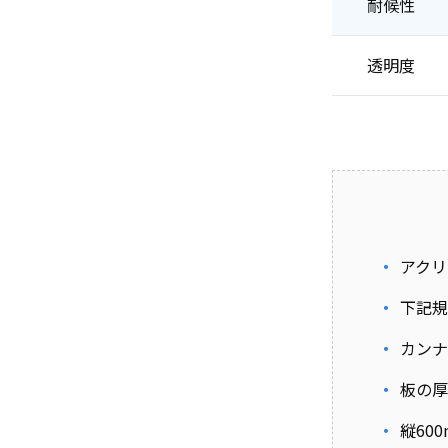
耐候性
透明度
アクリ
下記規
カンナ
板の厚
縦60