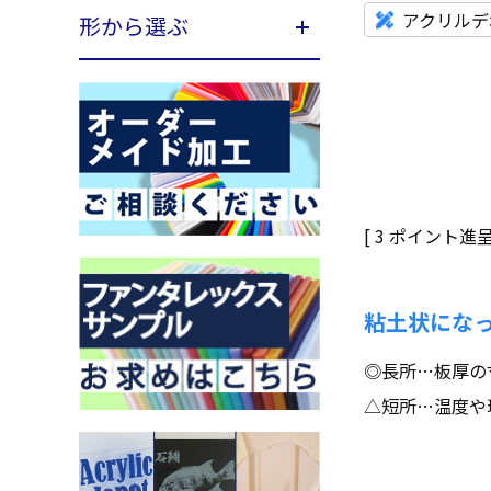
アクリルデ
形から選ぶ
[
3
ポイント進呈 
粘土状にな
◎長所…板厚の
△短所…温度や