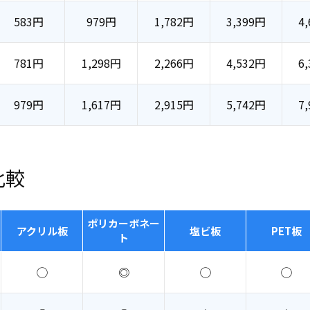
583
円
979
円
1,782
円
3,399
円
4,
781
円
1,298
円
2,266
円
4,532
円
6,
979
円
1,617
円
2,915
円
5,742
円
7,
比較
ポリカーボネー
アクリル板
塩ビ板
PET板
ト
◯
◎
◯
◯