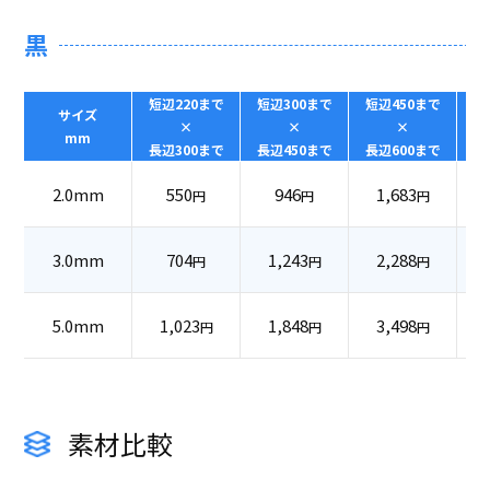
黒
短辺220まで
短辺300まで
短辺450まで
短
サイズ
×
×
×
mm
長辺300まで
長辺450まで
長辺600まで
長
2.0mm
550
946
1,683
円
円
円
3.0mm
704
1,243
2,288
円
円
円
5.0mm
1,023
1,848
3,498
円
円
円
素材比較