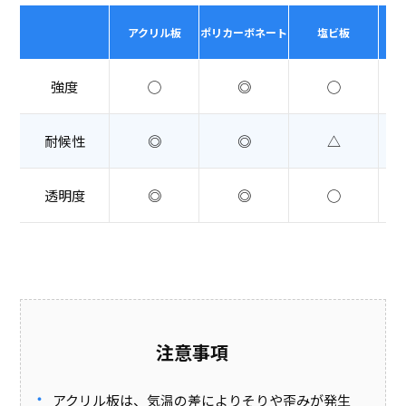
アクリル板
ポリカーボネート
塩ビ板
強度
◯
◎
◯
耐候性
◎
◎
△
透明度
◎
◎
◯
注意事項
アクリル板は、気温の差によりそりや歪みが発生