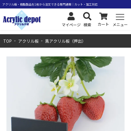
カート
メニュー
検索
マイページ
TOP
アクリル板
黒アクリル板（押出）