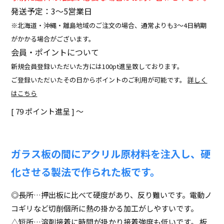
発送予定：3〜5営業日
※北海道・沖縄・離島地域のご注文の場合、通常よりも3～4日納期
がかかる場合がございます。
会員・ポイントについて
新規会員登録いただいた方には100pt進呈致しております。
ご登録いただいたその日からポイントのご利用が可能です。
詳しく
はこちら
[
79
ポイント進呈 ]
〜
ガラス板の間にアクリル原材料を注入し、硬
化させる製法で作られた板です。
◎長所…押出板に比べて硬度があり、反り難いです。電動ノ
コギリなど切削個所に熱の掛かる加工がしやすいです。
△短所…溶剤接着に時間が掛かり接着強度も低いです。 板