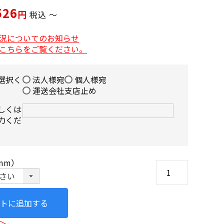
526
税込
〜
況についてのお知らせ
こちらをご覧ください。
選択く
法人様宛
個人様宛
運送会社支店止め
しくは
力くだ
mm）
トに追加する
＞