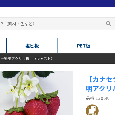
塩ビ板
PET板
ラー透明アクリル板 （キャスト）
【カナセ
明アクリ
1305K