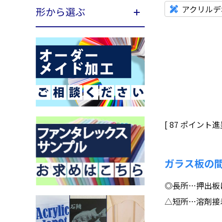
アクリルデ
形から選ぶ
[
87
ポイント進呈
ガラス板の
◎長所…押出板
△短所…溶剤接