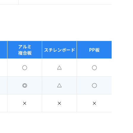
アルミ
スチレンボード
PP板
複合板
◯
△
◯
◎
△
◯
×
×
×