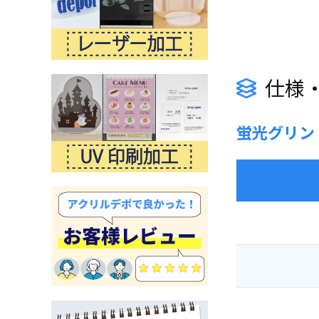
仕様
蛍光グリン