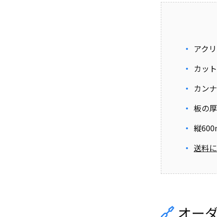
アクリ
カット
カンナ
板の厚
縦60
送料に
オー