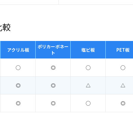
比較
ポリカーボネー
アクリル板
塩ビ板
PET板
ト
◯
◎
◯
◯
◎
◎
△
△
◎
◎
◯
◎