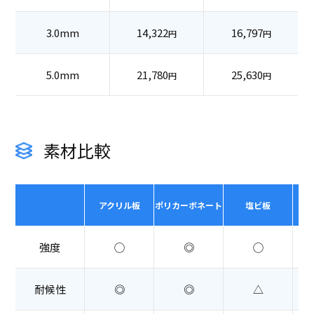
3.0mm
14,322
16,797
円
円
5.0mm
21,780
25,630
円
円
素材比較
アクリル板
ポリカーボネート
塩ビ板
強度
◯
◎
◯
耐候性
◎
◎
△