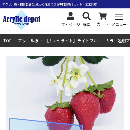
カート
メニュー
検索
マイページ
TOP
アクリル板
【カナセライト】ライトブルー カラー透明ア