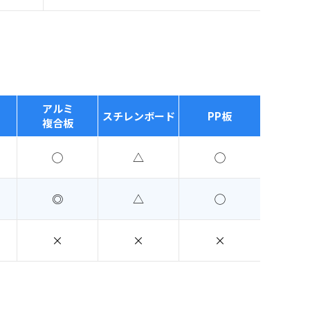
アルミ
スチレンボード
PP板
複合板
◯
△
◯
◎
△
◯
×
×
×