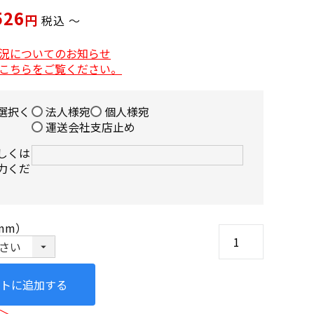
526
税込
〜
況についてのお知らせ
こちらをご覧ください。
選択く
法人様宛
個人様宛
運送会社支店止め
しくは
力くだ
mm）
トに追加する
＞