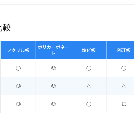
比較
ポリカーボネー
アクリル板
塩ビ板
PET板
ト
◯
◎
◯
◯
◎
◎
△
△
◎
◎
◯
◎