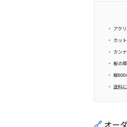
アクリ
カット
カンナ
板の厚
縦60
送料に
オー