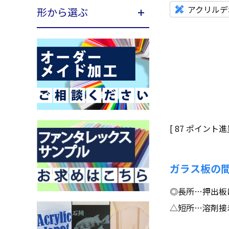
アクリルデ
形から選ぶ
[
87
ポイント進呈
ガラス板の
◎長所…押出板
△短所…溶剤接