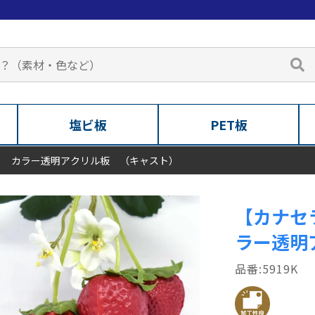
塩ビ板
PET板
ク カラー透明アクリル板 （キャスト）
【カナセ
ラー透明
5919K