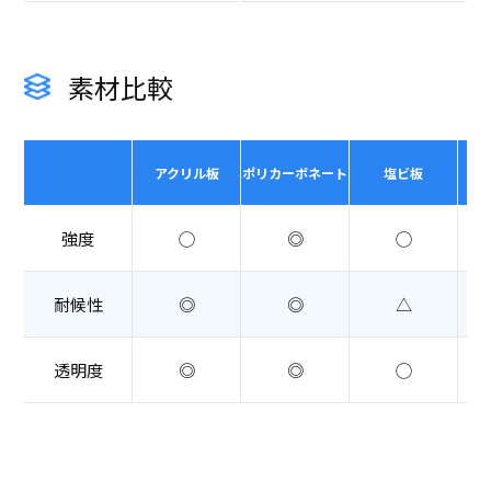
素材比較
アクリル板
ポリカーボネート
塩ビ板
強度
◯
◎
◯
耐候性
◎
◎
△
透明度
◎
◎
◯