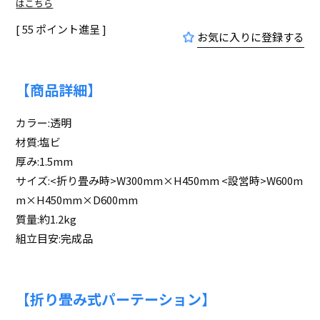
はこちら
[
55
ポイント進呈 ]
お気に入りに登録する
【商品詳細】
カラー:透明
材質:塩ビ
厚み:1.5mm
サイズ:<折り畳み時>W300mm×H450mm <設営時>W600m
m×H450mm×D600mm
質量:約1.2kg
組立目安:完成品
【折り畳み式パーテーション】