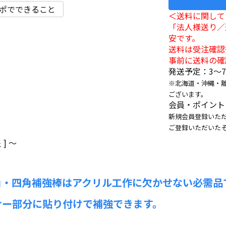
ポでできること
＜送料に関して
「法人様送り／
安です。
送料は受注確認
事前に送料の確
発送予定：3〜
※北海道・沖縄・
ございます。
会員・ポイント
新規会員登録いただ
ご登録いただいた
]
〜
角・四角補強棒はアクリル工作に欠かせない必需品
ナー部分に貼り付けで補強できます。