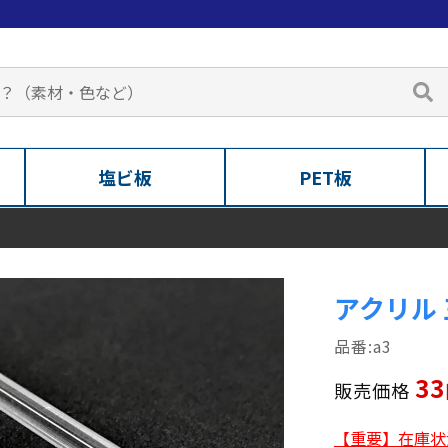
塩ビ板
PET板
アクリル
a3
33
販売価格
【重要】在庫状