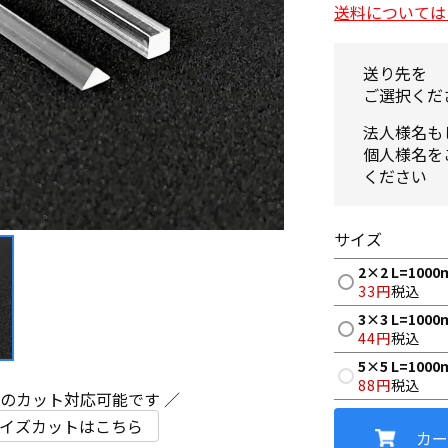
送料については
送り先を
ご選択くだ
法人様名も
個人様名を
ください
サイズ
2×2 L=100
33
税込
3×3 L=100
44
税込
5×5 L=100
88
税込
ズのカット対応可能です ／
イズカットはこちら
カー