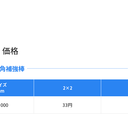
・価格
三角補強棒
イズ
2×2
mm
1000
33
円