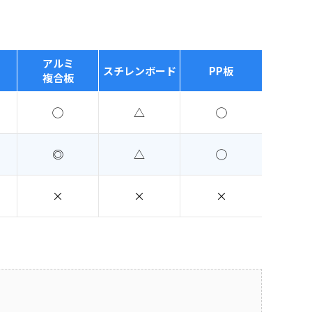
アルミ
スチレンボード
PP板
複合板
◯
△
◯
◎
△
◯
×
×
×