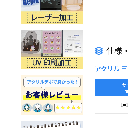
仕様
アクリル 
サ
L=