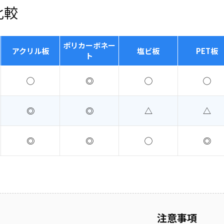
比較
ポリカーボネー
アクリル板
塩ビ板
PET板
ト
◯
◎
◯
◯
◎
◎
△
△
◎
◎
◯
◎
注意事項