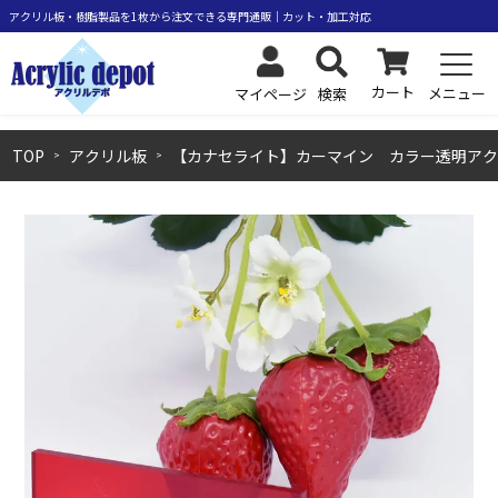
カート
メニュー
検索
マイページ
TOP
アクリル板
【カナセライト】カーマイン カラー透明アク