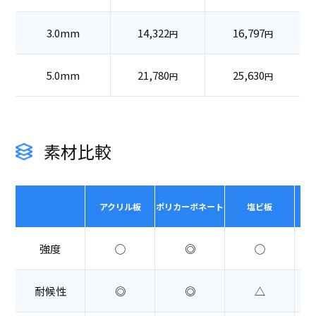
3.0mm
14,322
16,797
円
円
5.0mm
21,780
25,630
円
円
素材比較
アクリル板
ポリカーボネート
塩ビ板
強度
◯
◎
◯
耐候性
◎
◎
△