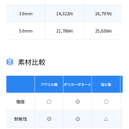
3.0mm
14,322
16,797
円
円
5.0mm
21,780
25,630
円
円
素材比較
アクリル板
ポリカーボネート
塩ビ板
強度
◯
◎
◯
耐候性
◎
◎
△