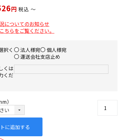
526
税込
〜
況についてのお知らせ
こちらをご覧ください。
選択く
法人様宛
個人様宛
運送会社支店止め
しくは
力くだ
mm）
トに追加する
＞