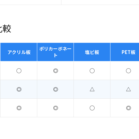
比較
ポリカーボネー
アクリル板
塩ビ板
PET板
ト
◯
◎
◯
◯
◎
◎
△
△
◎
◎
◯
◎