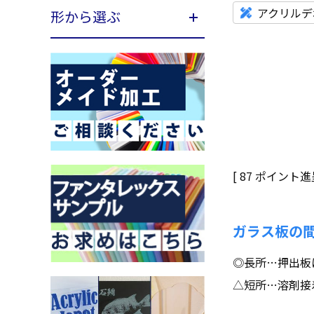
アクリルデ
形から選ぶ
[
87
ポイント進呈
ガラス板の
◎長所…押出板
△短所…溶剤接