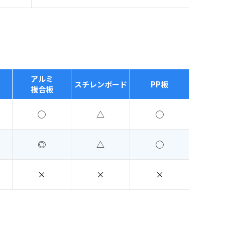
アルミ
スチレンボード
PP板
複合板
◯
△
◯
◎
△
◯
×
×
×