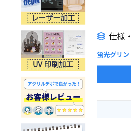
仕様
蛍光グリン