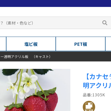
塩ビ板
PET板
ラー透明アクリル板 （キャスト）
【カナセ
明アクリ
1305K