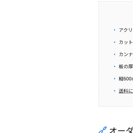
アクリ
カット
カンナ
板の厚
縦60
送料に
オー