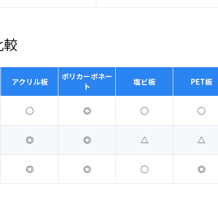
比較
ポリカーボネー
アクリル板
塩ビ板
PET板
ト
◯
◎
◯
◯
◎
◎
△
△
◎
◎
◯
◎