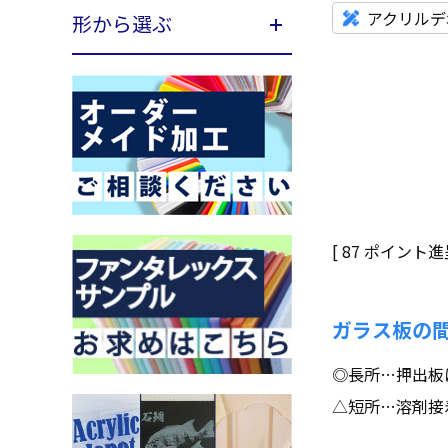
アクリルデ
形から選ぶ
[
87
ポイント進呈
ガラス板の
◎長所…押出板
△短所…溶剤接