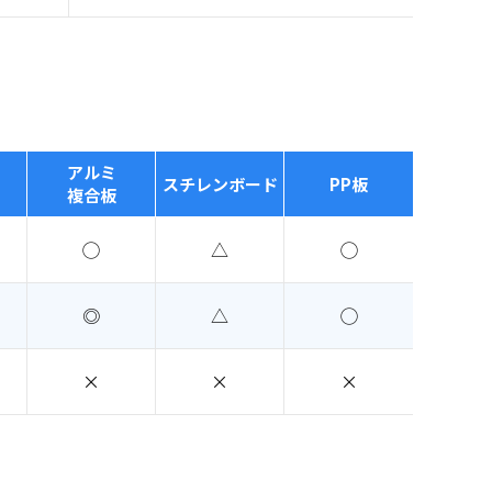
アルミ
スチレンボード
PP板
複合板
◯
△
◯
◎
△
◯
×
×
×