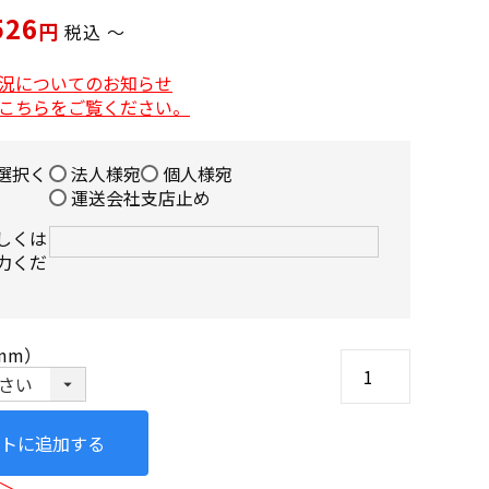
526
税込
〜
況についてのお知らせ
こちらをご覧ください。
選択く
法人様宛
個人様宛
運送会社支店止め
しくは
力くだ
mm）
トに追加する
＞