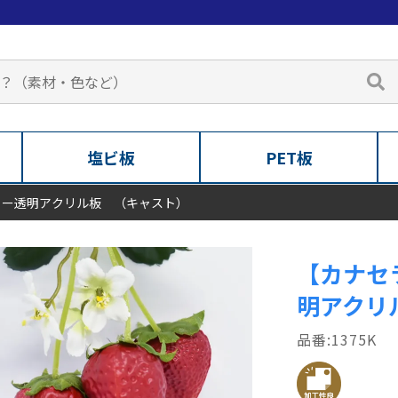
塩ビ板
PET板
ラー透明アクリル板 （キャスト）
【カナセ
明アクリ
1375K