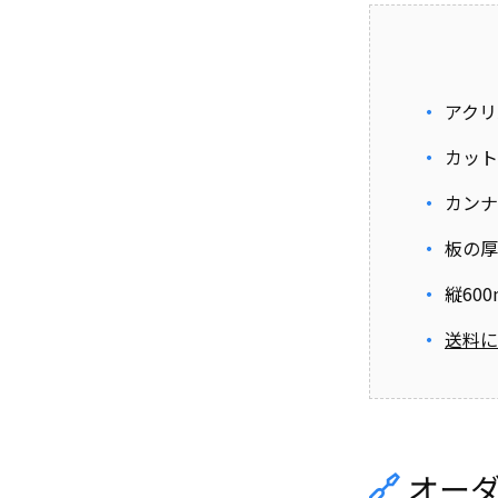
アクリ
カット
カンナ
板の厚
縦60
送料に
オー