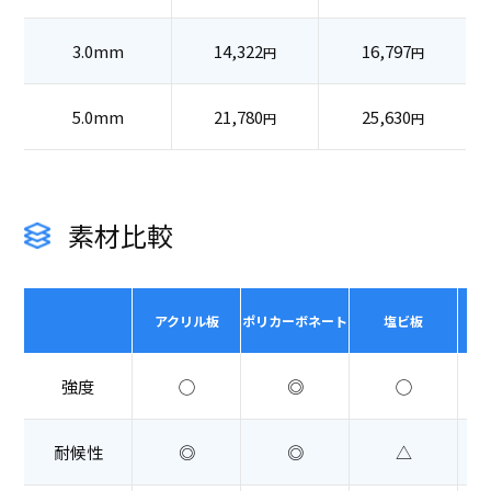
3.0mm
14,322
16,797
円
円
5.0mm
21,780
25,630
円
円
素材比較
アクリル板
ポリカーボネート
塩ビ板
強度
◯
◎
◯
耐候性
◎
◎
△