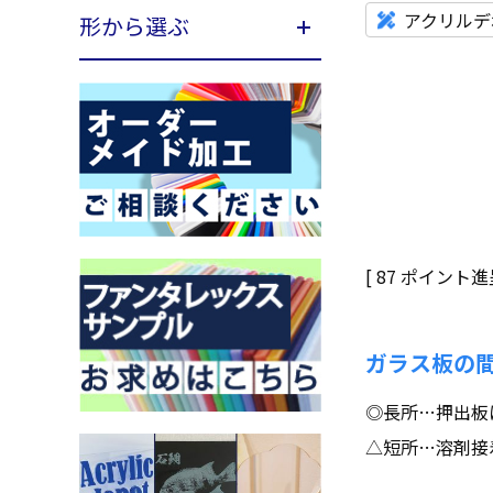
アクリルデ
形から選ぶ
[
87
ポイント進呈
ガラス板の
◎長所…押出板
△短所…溶剤接