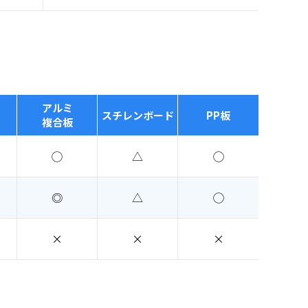
アルミ
スチレンボード
PP板
複合板
◯
△
◯
◎
△
◯
×
×
×