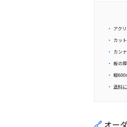
アクリ
カット
カンナ
板の厚
縦60
送料に
オー