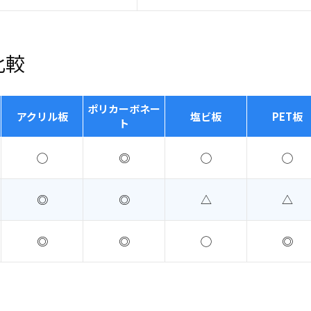
比較
ポリカーボネー
アクリル板
塩ビ板
PET板
ト
◯
◎
◯
◯
◎
◎
△
△
◎
◎
◯
◎