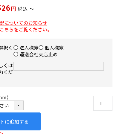
526
税込
〜
況についてのお知らせ
こちらをご覧ください。
選択く
法人様宛
個人様宛
運送会社支店止め
しくは
力くだ
mm）
トに追加する
＞