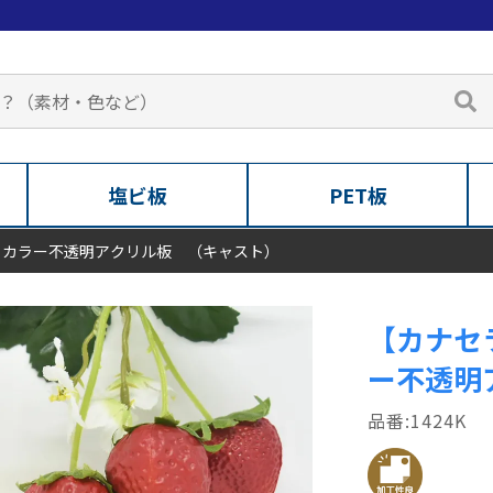
塩ビ板
PET板
 カラー不透明アクリル板 （キャスト）
【カナセ
ー不透明
1424K