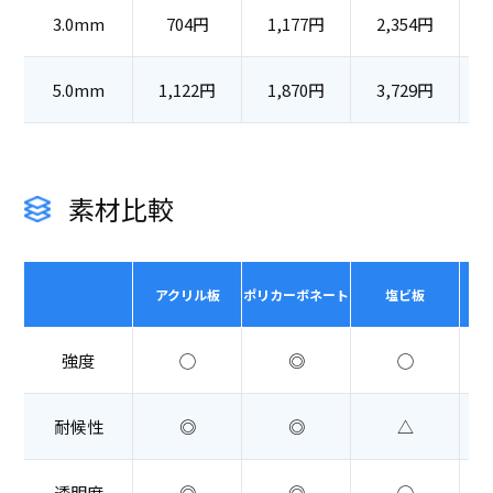
3.0mm
704円
1,177円
2,354円
5.0mm
1,122円
1,870円
3,729円
素材比較
アクリル板
ポリカーボネート
塩ビ板
強度
◯
◎
◯
耐候性
◎
◎
△
透明度
◎
◎
◯