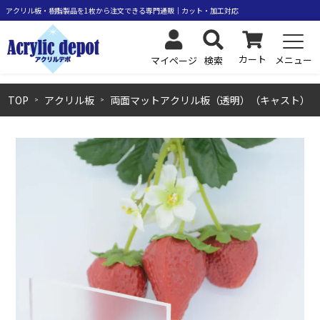
カート
メニュー
検索
マイページ
TOP
アクリル板
両面マットアクリル板（透明）（キャスト）