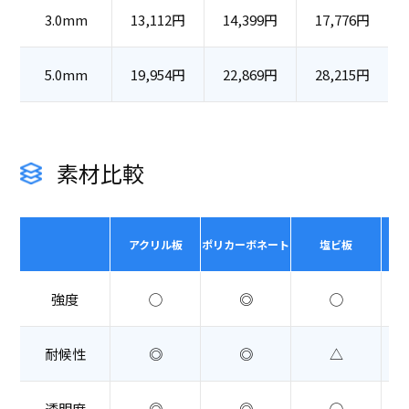
3.0mm
13,112円
14,399円
17,776円
5.0mm
19,954円
22,869円
28,215円
素材比較
アクリル板
ポリカーボネート
塩ビ板
強度
◯
◎
◯
耐候性
◎
◎
△
透明度
◎
◎
◯