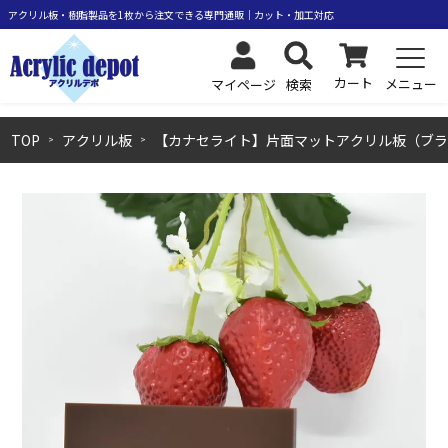
カート
メニュー
検索
マイページ
TOP
アクリル板
【カナセライト】片面マットアクリル板（ブラ