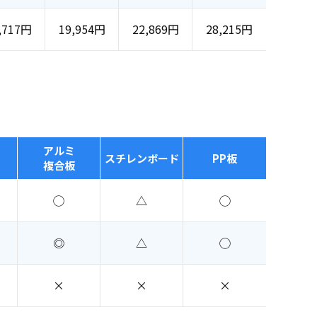
,717円
19,954円
22,869円
28,215円
アルミ
スチレンボード
PP板
複合板
◯
△
◯
◎
△
◯
×
×
×