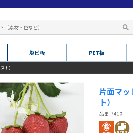
塩ビ板
PET板
ャスト）
片面マッ
ト）
7410