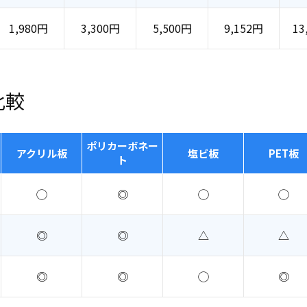
1,980円
3,300円
5,500円
9,152円
13
比較
ポリカーボネー
アクリル板
塩ビ板
PET板
ト
◯
◎
◯
◯
◎
◎
△
△
◎
◎
◯
◎