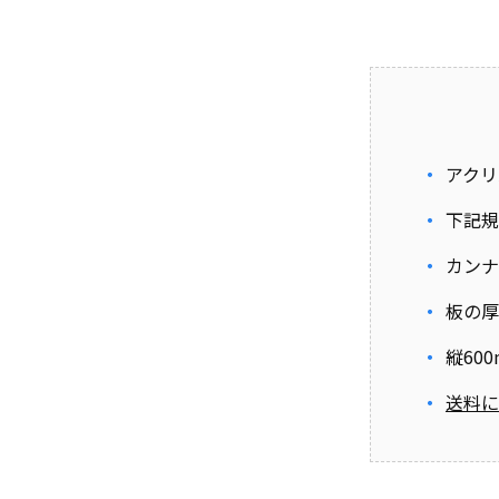
アクリ
下記規
カンナ
板の厚
縦60
送料に