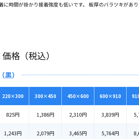
着に時間が掛かり接着強度も低いです。 板厚のバラツキがあり
・価格（税込）
（黒）
220×300
300×450
450×600
600×910
91
825円
1,386円
2,310円
3,839円
5
1,243円
2,079円
3,465円
5,764円
8