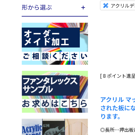
アクリルデ
形から選ぶ
[
8
ポイント進呈 
アクリル マ
された板に
ります。
◎長所…押出板