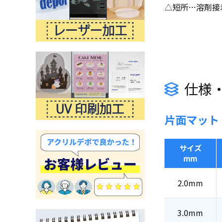
△短所…溶剤接
仕様
片面マット
サイズ
mm
2.0mm
3.0mm