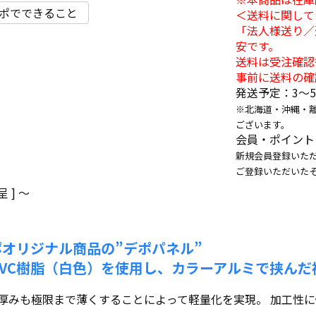
ポでできること
＜送料に関して
「法人様送り／
安です。
送料は受注確認
事前に送料の確
発送予定：3〜
※北海道・沖縄・
ございます。
会員・ポイント
新規会員登録いただ
ご登録いただいた
 ]
〜
オリジナル商品の”デポパネル”
VC樹脂（白色）を使用し、カラーアルミで挟んだ
厚みも極限まで薄くすることによって軽量化を実現。 加工性