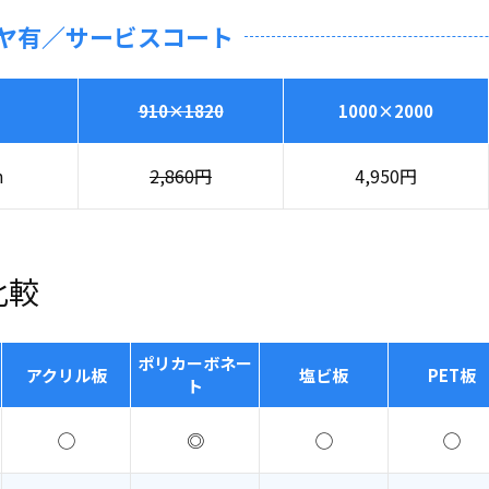
ヤ有／サービスコート
910×1820
1000×2000
m
2,860
円
4,950
円
比較
ポリカーボネー
アクリル板
塩ビ板
PET板
ト
◯
◎
◯
◯