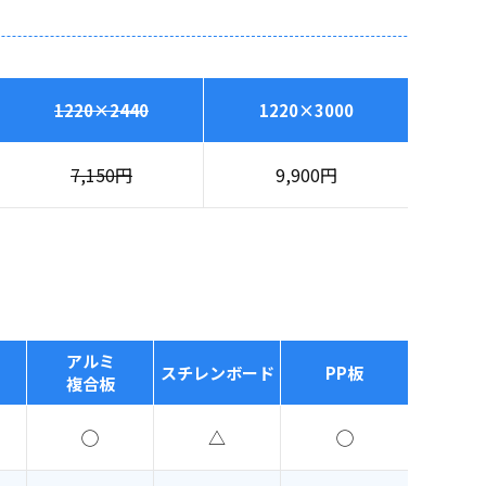
1220×2440
1220×3000
7,150
円
9,900
円
アルミ
スチレンボード
PP板
複合板
◯
△
◯