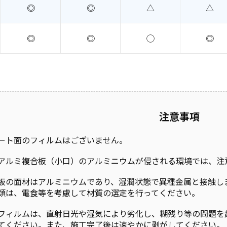
◎
◎
△
△
◎
◎
◯
◎
注意事項
ート面のフィルムはございません。
アルミ複合板（小口）のアルミニウムが侵される環境では、注
板の面材はアルミニウムであり、湿潤状態で異種金属と接触し
類は、電食等を考慮して材質の選定を行ってください。
フィルムは、直射日光や湿気により劣化し、糊残り等の問題を
てください。また、施工完了後は速やかに剥がしてください。