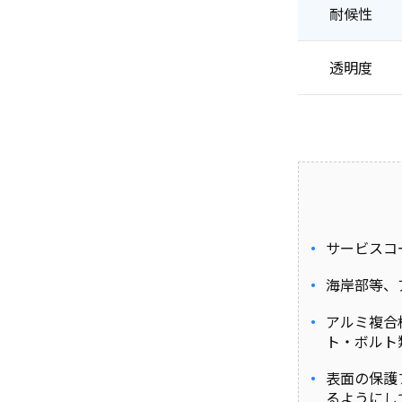
耐候性
透明度
サービスコ
海岸部等、
アルミ複合
ト・ボルト
表面の保護
るようにし