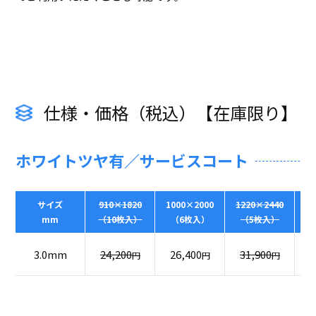
仕様・価格（税込）【在庫限り】
ホワイトツヤ有／サービスコート
サイズ
910×1820
1000×2000
1220×2440
1
mm
（10枚入）
（6枚入）
（5枚入）
3.0mm
24,200
26,400
31,900
2
円
円
円