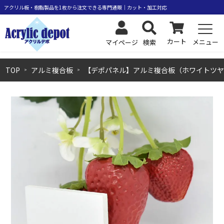
カート
メニュー
検索
マイページ
TOP
アルミ複合板
【デポパネル】アルミ複合板（ホワイトツヤ