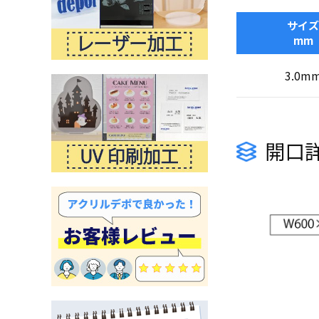
サイズ
mm
3.0m
開口