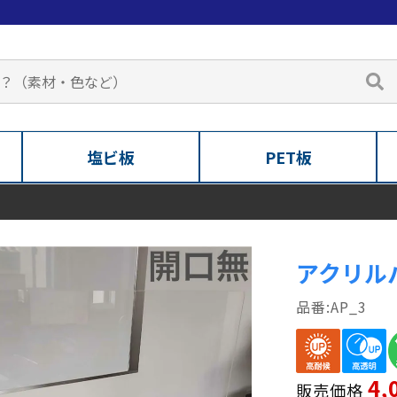
塩ビ板
PET板
アクリル
AP_3
4,
販売価格