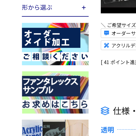
形から選ぶ
＼ ご希望サイ
オーダーサ
アクリルデ
[
41
ポイント進呈
仕様
透明