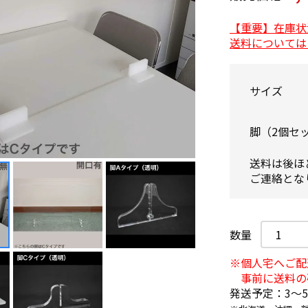
【重要】在庫状
送料については
サイズ
脚（2個セ
送料は後ほ
ご連絡とな
※個人宅へご配
事前に送料の
発送予定：3〜