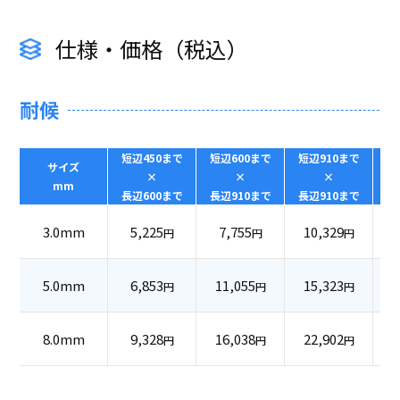
仕様・価格（税込）
耐候
短辺450まで
短辺600まで
短辺910まで
サイズ
9
×
×
×
mm
長辺600まで
長辺910まで
長辺910まで
3.0mm
5,225
7,755
10,329
1
円
円
円
5.0mm
6,853
11,055
15,323
2
円
円
円
8.0mm
9,328
16,038
22,902
4
円
円
円