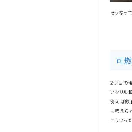
そうなっ
可燃
2つ目の
アクリル
例えば飲
も考えら
こういっ