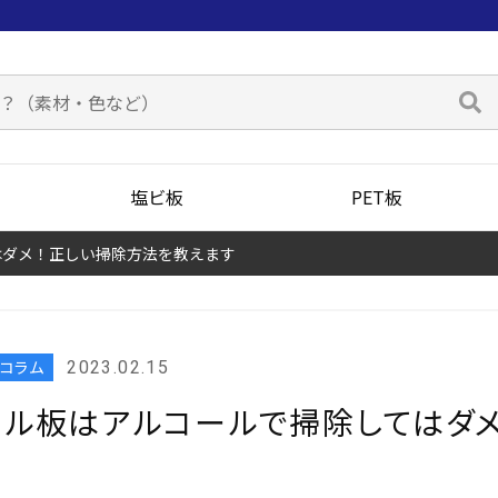
塩ビ板
PET板
はダメ！正しい掃除方法を教えます
板コラム
2023.02.15
リル板はアルコールで掃除してはダ