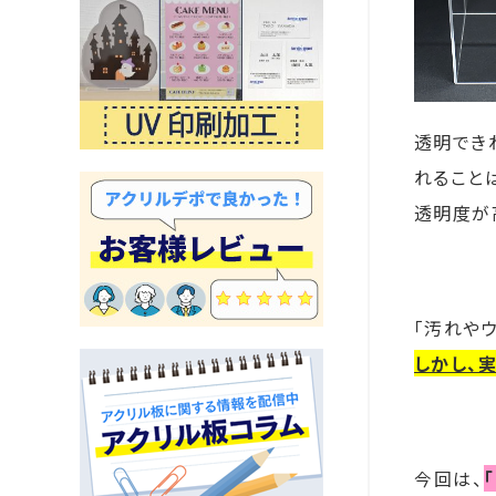
透明でき
れること
透明度が
「汚れや
しかし、
今回は、