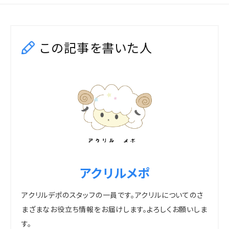
c
it
e
e
te
b
r
この記事を書いた人
o
o
k
アクリルメポ
アクリルデポのスタッフの一員です。アクリルについてのさ
まざまなお役立ち情報をお届けします。よろしくお願いしま
す。