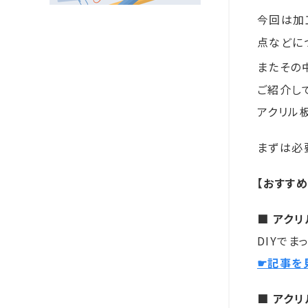
今回は加
点などに
またその
ご紹介し
アクリル
まずは必
【おすすめ
■ アク
DIYでま
☛記事を
■ アク