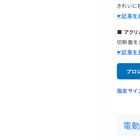
きれいに
☛記事を
■ アク
切断面を
☛記事を
プロ
指定サイ
電動