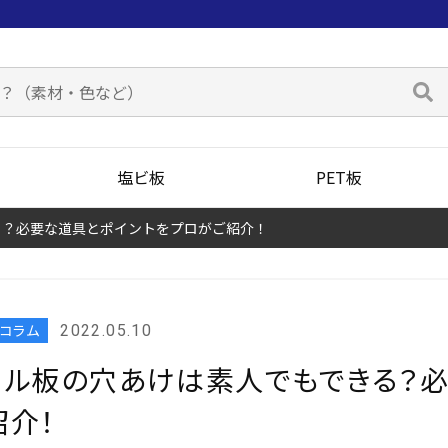
塩ビ板
PET板
る？必要な道具とポイントをプロがご紹介！
板コラム
2022.05.10
リル板の穴あけは素人でもできる？
紹介！