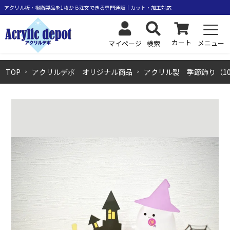
カート
メニュー
検索
マイページ
TOP
アクリルデポ オリジナル商品
アクリル製 季節飾り（1