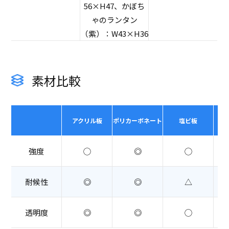
56×H47、かぼち
ゃのランタン
（紫）：W43×H36
素材比較
アクリル板
ポリカーボネート
塩ビ板
強度
◯
◎
◯
耐候性
◎
◎
△
透明度
◎
◎
◯