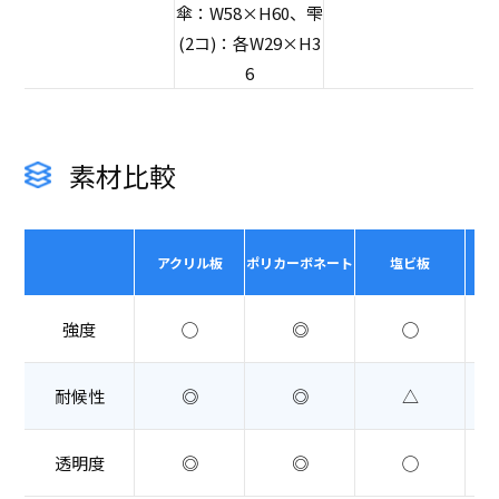
傘：W58×H60、雫
(2コ)：各W29×H3
6
素材比較
アクリル板
ポリカーボネート
塩ビ板
強度
◯
◎
◯
耐候性
◎
◎
△
透明度
◎
◎
◯