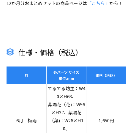
12か月分おまとめセットの商品ページは
「こちら」
から！
仕様・価格（税込）
各パーツ サイズ
月
価格（税込）
単位:mm
てるてる坊主：W4
0×H63、
紫陽花（花)：W56
×H37、紫陽花
6月 梅雨
（葉)：W26×H1
1,650円
0、