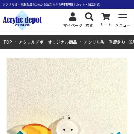
カート
メニュー
検索
マイページ
TOP
アクリルデポ オリジナル商品
アクリル製 季節飾り（6