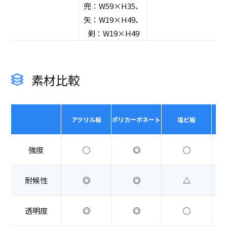
兜：W59×H35、
矢：W19×H49、
剣：W19×H49
素材比較
アクリル板
ポリカーボネート
塩ビ板
強度
◯
◎
◯
耐候性
◎
◎
△
透明度
◎
◎
◯