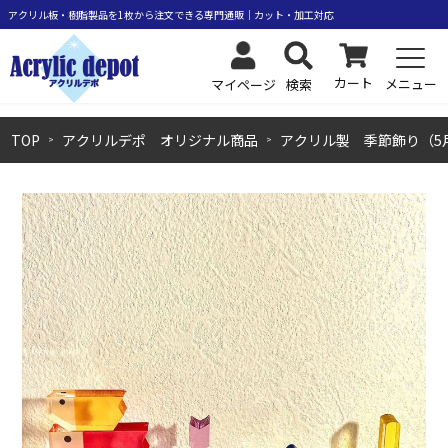
カート
メニュー
検索
マイページ
TOP
アクリルデポ オリジナル商品
アクリル製 季節飾り（5