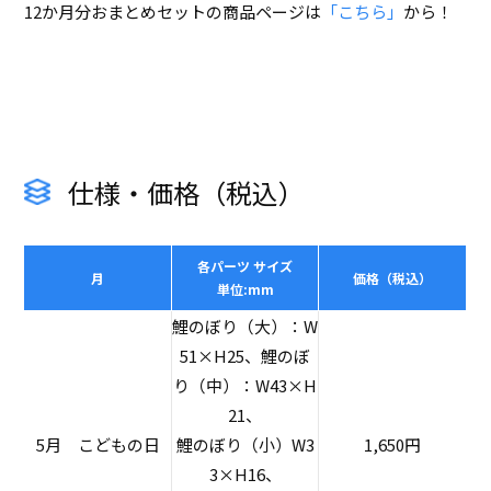
12か月分おまとめセットの商品ページは
「こちら」
から！
仕様・価格（税込）
各パーツ サイズ
月
価格（税込）
単位:mm
鯉のぼり（大）：W
51×H25、鯉のぼ
り（中）：W43×H
21、
5月 こどもの日
鯉のぼり（小）W3
1,650円
3×H16、